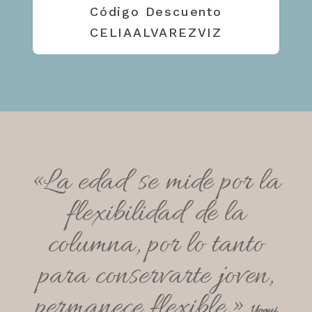
Código Descuento
CELIAALVAREZVIZ
«La edad se mide por la
flexibilidad de la
columna, por lo tanto
para conservarte joven,
permanece flexible.»
Yogui