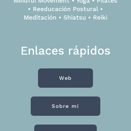
Mindful Movement • Yoga • Pilates
• Reeducación Postural •
Meditación • Shiatsu • Reiki
Enlaces rápidos
Web
Sobre mi