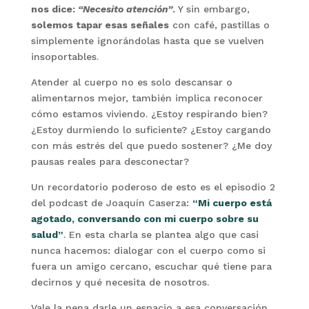
nos dice:
“Necesito atención”
.
Y sin embargo,
solemos tapar esas señales
con café, pastillas o
simplemente ignorándolas hasta que se vuelven
insoportables.
Atender al cuerpo no es solo descansar o
alimentarnos mejor, también implica reconocer
cómo estamos viviendo. ¿Estoy respirando bien?
¿Estoy durmiendo lo suficiente? ¿Estoy cargando
con más estrés del que puedo sostener? ¿Me doy
pausas reales para desconectar?
Un recordatorio poderoso de esto es el episodio 2
del podcast de Joaquín Caserza:
“Mi cuerpo está
agotado, conversando con mi cuerpo sobre su
salud”
. En esta charla se plantea algo que casi
nunca hacemos: dialogar con el cuerpo como si
fuera un amigo cercano, escuchar qué tiene para
decirnos y qué necesita de nosotros.
Vale la pena darle un espacio a esa conversación.